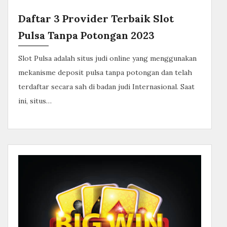
Daftar 3 Provider Terbaik Slot
Pulsa Tanpa Potongan 2023
Slot Pulsa adalah situs judi online yang menggunakan
mekanisme deposit pulsa tanpa potongan dan telah
terdaftar secara sah di badan judi Internasional. Saat
ini, situs…