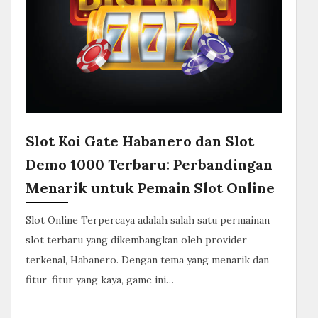
Slot Koi Gate Habanero dan Slot
Demo 1000 Terbaru: Perbandingan
Menarik untuk Pemain Slot Online
Slot Online Terpercaya adalah salah satu permainan
slot terbaru yang dikembangkan oleh provider
terkenal, Habanero. Dengan tema yang menarik dan
fitur-fitur yang kaya, game ini…