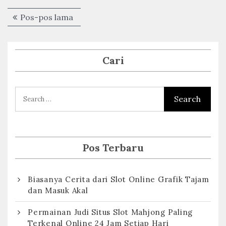
Navigasi
Pos-pos lama
pos
Cari
Pos Terbaru
Biasanya Cerita dari Slot Online Grafik Tajam
dan Masuk Akal
Permainan Judi Situs Slot Mahjong Paling
Terkenal Online 24 Jam Setiap Hari