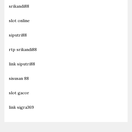
srikandi88
slot online
siputri88
rtp srikandi88
link siputri88
sisusan 88
slot gacor
link sigra369