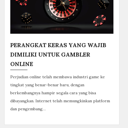
PERANGKAT KERAS YANG WAJIB
DIMILIKI UNTUK GAMBLER
ONLINE
Perjudian online telah membawa industri game ke
tingkat yang benar-benar baru, dengan
berkembangnya hampir segala cara yang bisa
dibayangkan. Internet telah memungkinkan platform
dan pengembang…