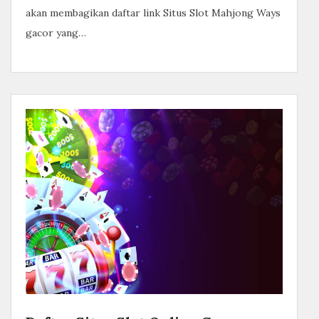
akan membagikan daftar link Situs Slot Mahjong Ways
gacor yang…