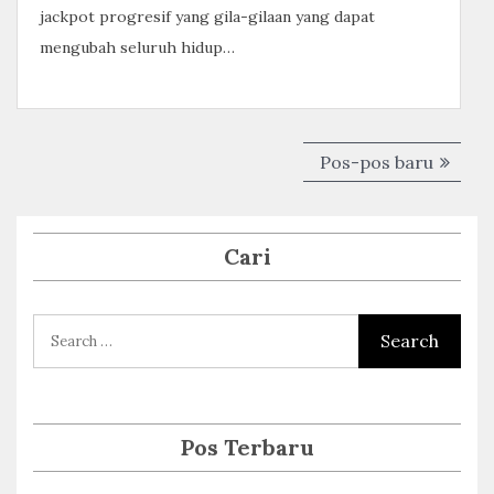
jackpot progresif yang gila-gilaan yang dapat
mengubah seluruh hidup…
Navigasi
Pos-pos baru
pos
Cari
Pos Terbaru