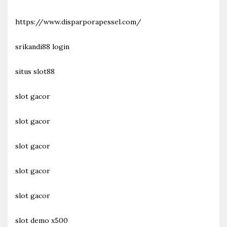
https://www.disparporapessel.com/
srikandi88 login
situs slot88
slot gacor
slot gacor
slot gacor
slot gacor
slot gacor
slot demo x500