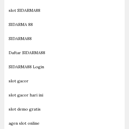
slot SIDARMA88
SIDARMA 88
SIDARMA88
Daftar SIDARMA88
SIDARMA88 Login
slot gacor
slot gacor hari ini
slot demo gratis
agen slot online